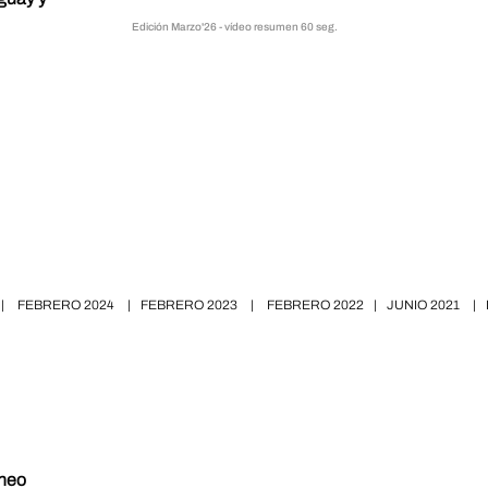
Edición Marzo'26 - vídeo resumen 60 seg.
|
FEBRERO 2024
|
FEBRERO 2023
|
FEBRERO 2022
|
JUNIO 2021
|
neo