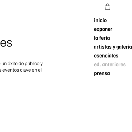
inicio
exponer
la feria
nes
artistas y galerí
esenciales
un éxito de público y
ed. anteriores
 eventos clave en el
prensa