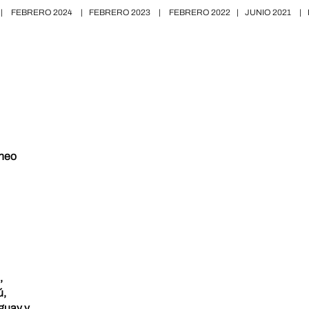
|
FEBRERO 2024
|
FEBRERO 2023
|
FEBRERO 2022
|
JUNIO 2021
|
neo
,
ú,
uguay y