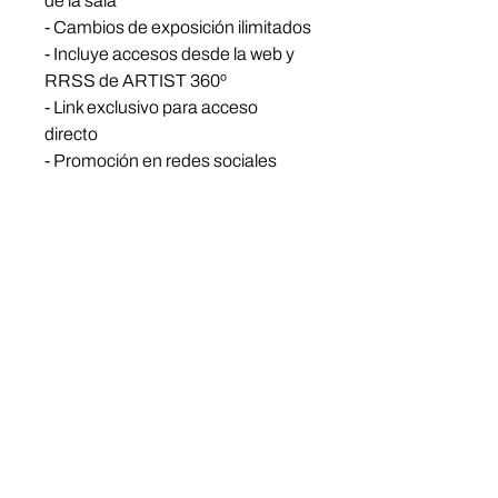
de la sala
- Cambios de exposición ilimitados
- Incluye accesos desde la web y
RRSS de ARTIST 360º
- Link exclusivo para acceso
directo
- Promoción en redes sociales
-
What is Artist360
latest editions
About us
Press