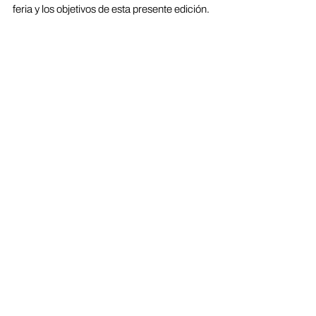
feria y los objetivos de esta presente edición.
Por  último, recordar que el acceso a 
ARTIST 360 es gratuito, un esfuerzo  
adicional que realizamos desde nuestra 
organización  para reafirmar uno  de los 
compromisos que nos identifica: poner el 
ARTE A TU ALCANCE.
consigue ahora tu entrada gratuita →
Comentarios
Escribir un comentario...